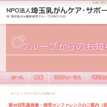
乳癌に関す
ホーム
概 要
市民フォーラム
埼玉乳
ホーム
>
グループからのお知らせ
第40回乳腺画像・病理カンファレンスのご案内（