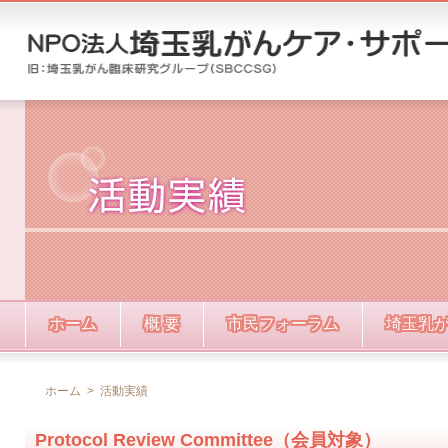
ホーム
概 要
市民フォーラム
埼玉乳
ホーム
>
活動実績
Protocol Review Committee（会員対象）